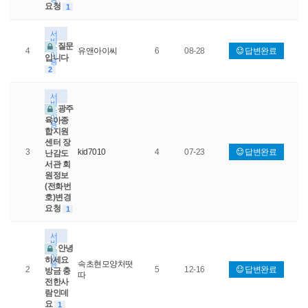
요청
1
서
비
질문
스
4
유앤아이씨
6
08-28
답변완료
이
입니다
용
2
서
비
광주
스
이
육아종
용
합지원
센터 장
3
kid7010
4
07-23
답변완료
난감도
서관 회
원정보
(전화번
호)변경
요청
1
서
비
안녕
스
이
하세요
용
속초현모양처떳
2
5
12-16
답변완료
방금 충
따
전한사
람인데
요
1