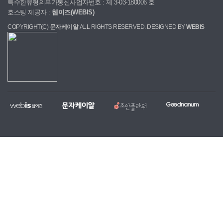
특수한유형의부가통신사업자번호 : 제 3-03-180006 호
호스팅 제공자 :
웹이즈(WEBIS)
COPYRIGHT(C)
문자케이알
ALL RIGHTS RESERVED. DESIGNED BY
WEBIS
웹
문
조
굿
홈
대
전
복
이
자
안
나
페
량
국
지,
즈
케
플
눔
이
문
당
단
이
라
지
자,
일
체
알
워
제
알
꽃
홈
작
림
배
페
전
톡
달
이
문
서
서
지
업
비
비
무
체
스
스
료
제
작