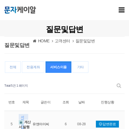
질문및답변
HOME
고객센터
질문및답변
질문및답변
전체
전용계좌
서비스이용
기타
Total 5건
1 페이지
번호
제목
글쓴이
조회
날짜
진행상황
서
비
계산
스
5
유앤아이씨
6
08-28
답변완료
이
서 발행
용