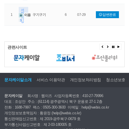
서
비
1
구기구기
6
07-29
답변완료
이용
스
이
1
용
관련사이트
문자케이알소개
서비스 이용약관
개인정보처리방침
청소년보호
문자케이알
회사명 : 웹이즈
사업자등록번호 : 410-27-79996
대표 : 조성안
주소 : (61114) 광주광역시 북구 운용로 27-1 2층
전화 : 1688-7997
팩스 : 0505-300-3600
이메일 : help@webis.co.kr
개인정보보호책임자 : 황윤정 (help@webis.co.kr)
통신판매업신고번호 : 제 2019-광주북구-0679 호
부가통신사업신고번호 : 제 2-03-180005 호