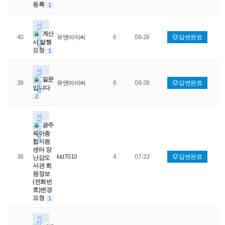
등록
1
서
비
계산
스
40
유앤아이씨
6
08-28
답변완료
이
서 발행
용
요청
1
서
비
질문
스
39
유앤아이씨
6
08-28
답변완료
이
입니다
용
2
서
비
광주
스
이
육아종
용
합지원
센터 장
38
kid7010
4
07-23
답변완료
난감도
서관 회
원정보
(전화번
호)변경
요청
1
기
타