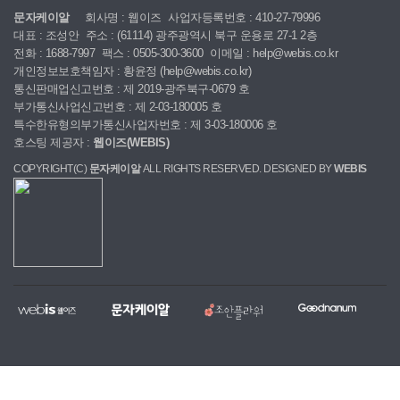
문자케이알
회사명 : 웹이즈
사업자등록번호 : 410-27-79996
대표 : 조성안
주소 : (61114) 광주광역시 북구 운용로 27-1 2층
전화 : 1688-7997
팩스 : 0505-300-3600
이메일 : help@webis.co.kr
개인정보보호책임자 : 황윤정 (help@webis.co.kr)
통신판매업신고번호 : 제 2019-광주북구-0679 호
부가통신사업신고번호 : 제 2-03-180005 호
특수한유형의부가통신사업자번호 : 제 3-03-180006 호
호스팅 제공자 :
웹이즈(WEBIS)
COPYRIGHT(C)
문자케이알
ALL RIGHTS RESERVED. DESIGNED BY
WEBIS
웹
문
조
굿
홈
대
전
복
이
자
안
나
페
량
국
지,
즈
케
플
눔
이
문
당
단
이
라
지
자,
일
체
알
워
제
알
꽃
홈
작
림
배
페