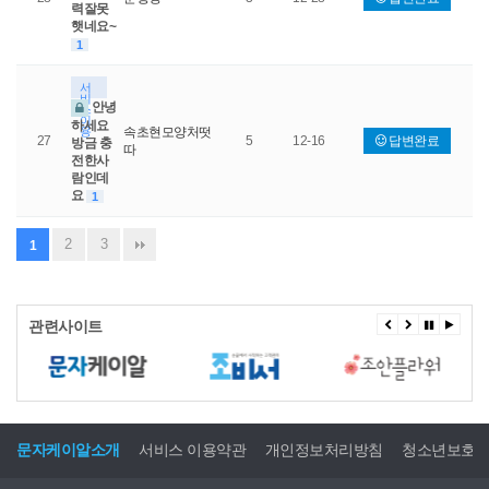
력잘못
햇네요~
1
서
비
안녕
스
이
하세요
용
속초현모양처떳
27
5
12-16
답변완료
방금 충
따
전한사
람인데
요
1
2
3
1
관련사이트
문자케이알소개
서비스 이용약관
개인정보처리방침
청소년보호