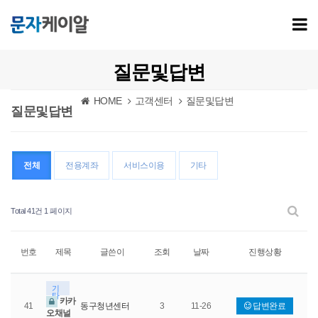
질문및답변
HOME
고객센터
질문및답변
질문및답변
전체
전용계좌
서비스이용
기타
Total 41건
1 페이지
번호
제목
글쓴이
조회
날짜
진행상황
기
타
카카
41
동구청년센터
3
11-26
답변완료
오채널