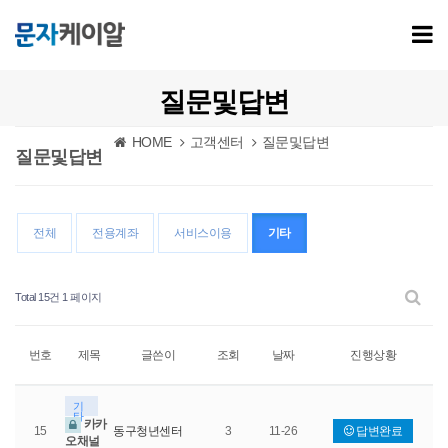
질문및답변
HOME
고객센터
질문및답변
질문및답변
전체
전용계좌
서비스이용
기타
Total 15건
1 페이지
번호
제목
글쓴이
조회
날짜
진행상황
기
타
카카
15
동구청년센터
3
11-26
답변완료
오채널