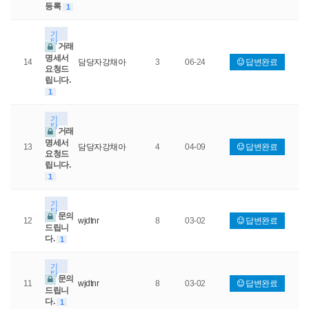
등록
1
기
타
거래
명세서
14
담당자강채아
3
06-24
답변완료
요청드
립니다.
1
기
타
거래
명세서
13
담당자강채아
4
04-09
답변완료
요청드
립니다.
1
기
타
문의
12
wjdtnr
8
03-02
답변완료
드립니
다.
1
기
타
문의
11
wjdtnr
8
03-02
답변완료
드립니
다.
1