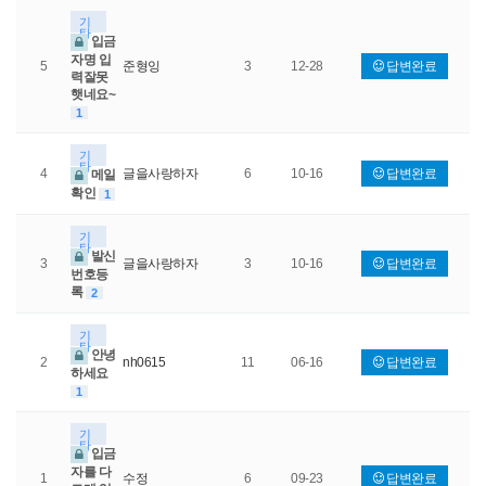
기
타
입금
자명 입
5
준형잉
3
12-28
답변완료
력잘못
햇네요~
1
기
타
4
글을사랑하자
6
10-16
답변완료
메일
확인
1
기
타
발신
3
글을사랑하자
3
10-16
답변완료
번호등
록
2
기
타
안녕
2
nh0615
11
06-16
답변완료
하세요
1
기
타
입금
자를 다
1
수정
6
09-23
답변완료