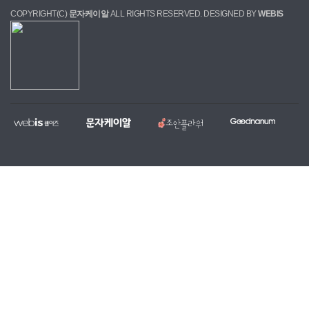
COPYRIGHT(C)
문자케이알
ALL RIGHTS RESERVED. DESIGNED BY
WEBIS
웹
문
조
굿
홈
대
전
복
이
자
안
나
페
량
국
지,
즈
케
플
눔
이
문
당
단
이
라
지
자,
일
체
알
워
제
알
꽃
홈
작
림
배
페
전
톡
달
이
문
서
서
지
업
비
비
무
체
스
스
료
제
작