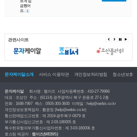
르게 입
금했어
요.
1
관련사이트
문자케이알소개
서비스 이용약관
개인정보처리방침
청소년보호
문자케이알
회사명 : 웹이즈
사업자등록번호 : 410-27-79996
대표 : 조성안
주소 : (61114) 광주광역시 북구 운용로 27-1 2층
전화 : 1688-7997
팩스 : 0505-300-3600
이메일 : help@webis.co.kr
개인정보보호책임자 : 황윤정 (help@webis.co.kr)
통신판매업신고번호 : 제 2019-광주북구-0679 호
부가통신사업신고번호 : 제 2-03-180005 호
특수한유형의부가통신사업자번호 : 제 3-03-180006 호
호스팅 제공자 :
웹이즈(WEBIS)