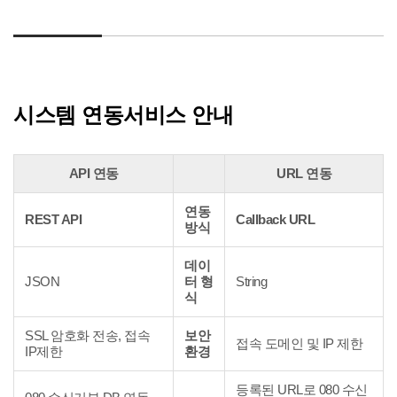
시스템 연동서비스 안내
API 연동
URL 연동
사
연동
업
REST API
Callback URL
방식
자
종
류
데이
별
JSON
터 형
String
첨
식
부
서
SSL 암호화 전송, 접속
보안
접속 도메인 및 IP 제한
류
IP제한
환경
안
내
등록된 URL로 080 수신
테