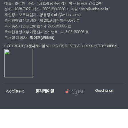
대표 : 조성안
주소 : (61114) 광주광역시 북구 운용로 27-1 2층
전화 : 1688-7997
팩스 : 0505-300-3600
이메일 : help@webis.co.kr
개인정보보호책임자 : 황윤정 (help@webis.co.kr)
통신판매업신고번호 : 제 2019-광주북구-0679 호
부가통신사업신고번호 : 제 2-03-180005 호
특수한유형의부가통신사업자번호 : 제 3-03-180006 호
호스팅 제공자 :
웹이즈(WEBIS)
COPYRIGHT(C)
문자케이알
ALL RIGHTS RESERVED. DESIGNED BY
WEBIS
웹
문
조
굿
홈
대
전
복
이
자
안
나
페
량
국
지,
즈
케
플
눔
이
문
당
단
이
라
지
자,
일
체
알
워
제
알
꽃
홈
작
림
배
페
전
톡
달
이
문
서
서
지