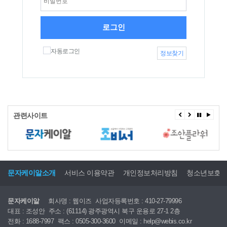
로그인
자동로그인
정보찾기
관련사이트
문자케이알소개
서비스 이용약관
개인정보처리방침
청소년보호
문자케이알
회사명 : 웹이즈
사업자등록번호 : 410-27-79996
대표 : 조성안
주소 : (61114) 광주광역시 북구 운용로 27-1 2층
전화 : 1688-7997
팩스 : 0505-300-3600
이메일 : help@webis.co.kr