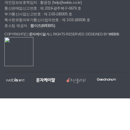
개인정보보호책임자 : 황윤정 (help@webis.co.kr)
통신판매업신고번호 : 제 2019-광주북구-0679 호
부가통신사업신고번호 : 제 2-03-180005 호
특수한유형의부가통신사업자번호 : 제 3-03-180006 호
호스팅 제공자 :
웹이즈(WEBIS)
COPYRIGHT(C)
문자케이알
ALL RIGHTS RESERVED. DESIGNED BY
WEBIS
웹
문
조
굿
홈
대
전
복
이
자
안
나
페
량
국
지,
즈
케
플
눔
이
문
당
단
이
라
지
자,
일
체
알
워
제
알
꽃
홈
작
림
배
페
전
톡
달
이
문
서
서
지
업
비
비
무
체
스
스
료