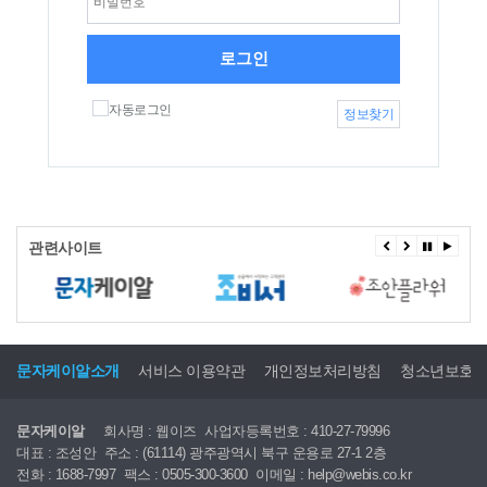
로그인
자동로그인
정보찾기
관련사이트
문자케이알소개
서비스 이용약관
개인정보처리방침
청소년보호
문자케이알
회사명 : 웹이즈
사업자등록번호 : 410-27-79996
대표 : 조성안
주소 : (61114) 광주광역시 북구 운용로 27-1 2층
전화 : 1688-7997
팩스 : 0505-300-3600
이메일 : help@webis.co.kr