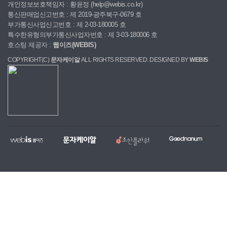
개인정보보호책임자 : 황윤정 (help@webis.co.kr)
통신판매업신고번호 : 제 2019-광주북구-0679 호
부가통신사업신고번호 : 제 2-03-180005 호
특수한유형의부가통신사업자번호 : 제 3-03-180006 호
호스팅 제공자 :
웹이즈(WEBIS)
COPYRIGHT(C)
문자케이알
ALL RIGHTS RESERVED. DESIGNED BY
WEBIS
웹
문
조
굿
홈
대
전
복
이
자
안
나
페
량
국
지,
즈
케
플
눔
이
문
당
단
이
라
지
자,
일
체
알
워
제
알
꽃
홈
작
림
배
페
전
톡
달
이
문
서
서
지
업
비
비
무
체
스
스
료