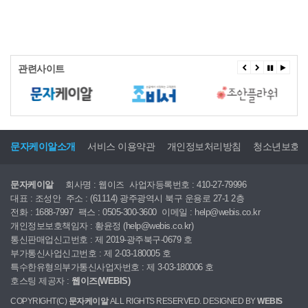
관련사이트
문자케이알소개
서비스 이용약관
개인정보처리방침
청소년보호
문자케이알
회사명 : 웹이즈
사업자등록번호 : 410-27-79996
대표 : 조성안
주소 : (61114) 광주광역시 북구 운용로 27-1 2층
전화 : 1688-7997
팩스 : 0505-300-3600
이메일 : help@webis.co.kr
개인정보보호책임자 : 황윤정 (help@webis.co.kr)
통신판매업신고번호 : 제 2019-광주북구-0679 호
부가통신사업신고번호 : 제 2-03-180005 호
특수한유형의부가통신사업자번호 : 제 3-03-180006 호
호스팅 제공자 :
웹이즈(WEBIS)
COPYRIGHT(C)
문자케이알
ALL RIGHTS RESERVED. DESIGNED BY
WEBIS