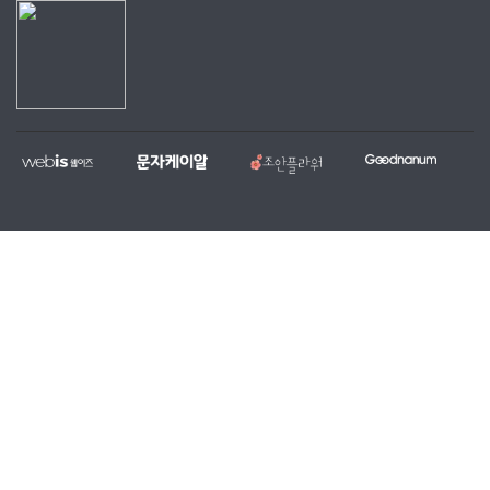
웹
문
조
굿
홈
대
전
복
이
자
안
나
페
량
국
지,
즈
케
플
눔
이
문
당
단
이
라
지
자,
일
체
알
워
제
알
꽃
홈
작
림
배
페
전
톡
달
이
문
서
서
지
업
비
비
무
체
스
스
료
제
작