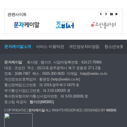
관련사이트
문자케이알소개
서비스 이용약관
개인정보처리방침
청소년보호
문자케이알
회사명 : 웹이즈
사업자등록번호 : 410-27-79996
대표 : 조성안
주소 : (61114) 광주광역시 북구 운용로 27-1 2층
전화 : 1688-7997
팩스 : 0505-300-3600
이메일 : help@webis.co.kr
개인정보보호책임자 : 황윤정 (help@webis.co.kr)
통신판매업신고번호 : 제 2019-광주북구-0679 호
부가통신사업신고번호 : 제 2-03-180005 호
특수한유형의부가통신사업자번호 : 제 3-03-180006 호
호스팅 제공자 :
웹이즈(WEBIS)
COPYRIGHT(C)
문자케이알
ALL RIGHTS RESERVED. DESIGNED BY
WEBIS