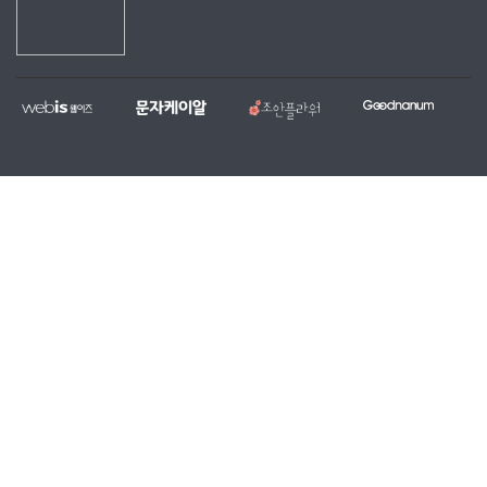
웹
문
조
굿
홈
대
전
복
이
자
안
나
페
량
국
지,
즈
케
플
눔
이
문
당
단
이
라
지
자,
일
체
알
워
제
알
꽃
홈
작
림
배
페
전
톡
달
이
문
서
서
지
업
비
비
무
체
스
스
료
제
작