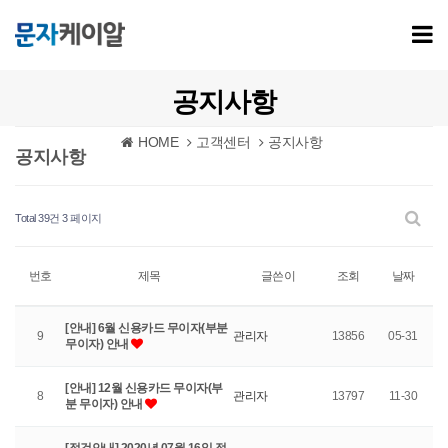
공지사항
HOME
고객센터
공지사항
공지사항
Total 39건
3 페이지
번호
제목
글쓴이
조회
날짜
[안내] 6월 신용카드 무이자(부분
9
관리자
13856
05-31
무이자) 안내
[안내] 12월 신용카드 무이자(부
8
관리자
13797
11-30
분 무이자) 안내