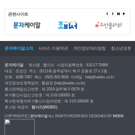
관련사이트
문자케이알소개
서비스 이용약관
개인정보처리방침
청소년보호
문자케이알
회사명 : 웹이즈
사업자등록번호 : 410-27-79996
대표 : 조성안
주소 : (61114) 광주광역시 북구 운용로 27-1 2층
전화 : 1688-7997
팩스 : 0505-300-3600
이메일 : help@webis.co.kr
개인정보보호책임자 : 황윤정 (help@webis.co.kr)
통신판매업신고번호 : 제 2019-광주북구-0679 호
부가통신사업신고번호 : 제 2-03-180005 호
특수한유형의부가통신사업자번호 : 제 3-03-180006 호
호스팅 제공자 :
웹이즈(WEBIS)
COPYRIGHT(C)
문자케이알
ALL RIGHTS RESERVED. DESIGNED BY
WEBIS