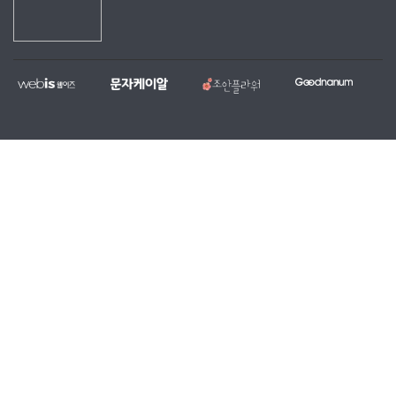
웹
문
조
굿
홈
대
전
복
이
자
안
나
페
량
국
지,
즈
케
플
눔
이
문
당
단
이
라
지
자,
일
체
알
워
제
알
꽃
홈
작
림
배
페
전
톡
달
이
문
서
서
지
업
비
비
무
체
스
스
료
제
작