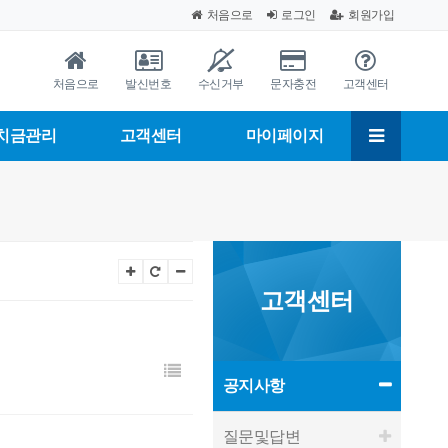
처음으로
로그인
회원가입
처음으로
발신번호
수신거부
문자충전
고객센터
치금관리
고객센터
마이페이지
고객센터
공지사항
질문및답변