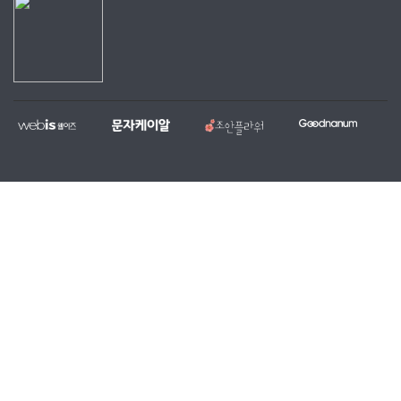
웹
문
조
굿
홈
대
전
복
이
자
안
나
페
량
국
지,
즈
케
플
눔
이
문
당
단
이
라
지
자,
일
체
알
워
제
알
꽃
홈
작
림
배
페
전
톡
달
이
문
서
서
지
업
비
비
무
체
스
스
료
제
작