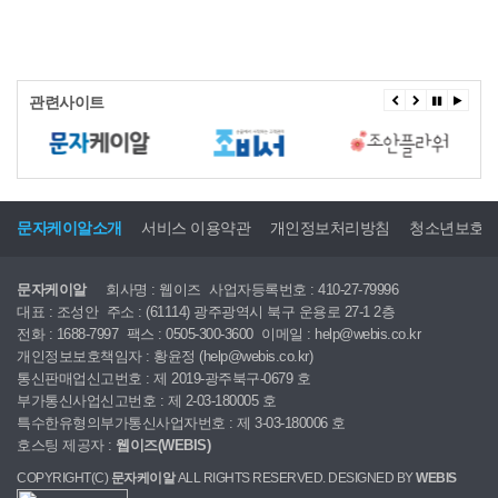
관련사이트
문자케이알소개
서비스 이용약관
개인정보처리방침
청소년보호
문자케이알
회사명 : 웹이즈
사업자등록번호 : 410-27-79996
대표 : 조성안
주소 : (61114) 광주광역시 북구 운용로 27-1 2층
전화 : 1688-7997
팩스 : 0505-300-3600
이메일 : help@webis.co.kr
개인정보보호책임자 : 황윤정 (help@webis.co.kr)
통신판매업신고번호 : 제 2019-광주북구-0679 호
부가통신사업신고번호 : 제 2-03-180005 호
특수한유형의부가통신사업자번호 : 제 3-03-180006 호
호스팅 제공자 :
웹이즈(WEBIS)
COPYRIGHT(C)
문자케이알
ALL RIGHTS RESERVED. DESIGNED BY
WEBIS