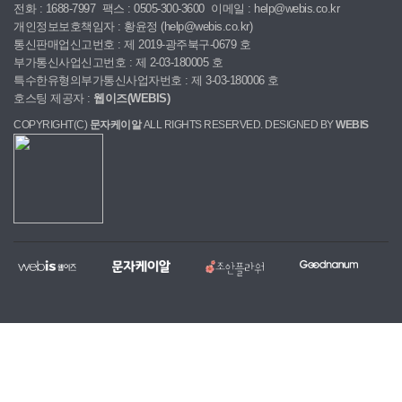
전화 : 1688-7997
팩스 : 0505-300-3600
이메일 : help@webis.co.kr
개인정보보호책임자 : 황윤정 (help@webis.co.kr)
통신판매업신고번호 : 제 2019-광주북구-0679 호
부가통신사업신고번호 : 제 2-03-180005 호
특수한유형의부가통신사업자번호 : 제 3-03-180006 호
호스팅 제공자 :
웹이즈(WEBIS)
COPYRIGHT(C)
문자케이알
ALL RIGHTS RESERVED. DESIGNED BY
WEBIS
웹
문
조
굿
홈
대
전
복
이
자
안
나
페
량
국
지,
즈
케
플
눔
이
문
당
단
이
라
지
자,
일
체
알
워
제
알
꽃
홈
작
림
배
페
전
톡
달
이
문
서
서
지
업
비
비
무