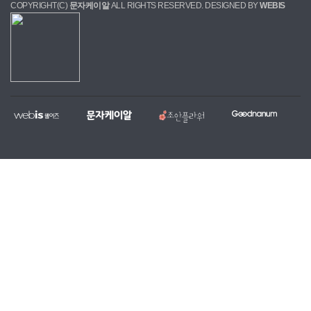
COPYRIGHT(C)
문자케이알
ALL RIGHTS RESERVED. DESIGNED BY
WEBIS
웹
문
조
굿
홈
대
전
복
이
자
안
나
페
량
국
지,
즈
케
플
눔
이
문
당
단
이
라
지
자,
일
체
알
워
제
알
꽃
홈
작
림
배
페
전
톡
달
이
문
서
서
지
업
비
비
무
체
스
스
료
제
작