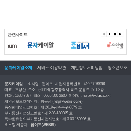
관련사이트
문자케이알소개
서비스 이용약관
개인정보처리방침
청소년보호
문자케이알
회사명 : 웹이즈
사업자등록번호 : 410-27-79996
대표 : 조성안
주소 : (61114) 광주광역시 북구 운용로 27-1 2층
전화 : 1688-7997
팩스 : 0505-300-3600
이메일 : help@webis.co.kr
개인정보보호책임자 : 황윤정 (help@webis.co.kr)
통신판매업신고번호 : 제 2019-광주북구-0679 호
부가통신사업신고번호 : 제 2-03-180005 호
특수한유형의부가통신사업자번호 : 제 3-03-180006 호
호스팅 제공자 :
웹이즈(WEBIS)