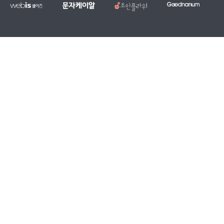
웹
문
조
굿
홈
대
전
복
이
자
안
나
페
량
국
지,
즈
케
플
눔
이
문
당
단
이
라
지
자,
일
체
알
워
제
알
꽃
홈
작
림
배
페
전
톡
달
이
문
서
서
지
업
비
비
무
체
스
스
료
제
작