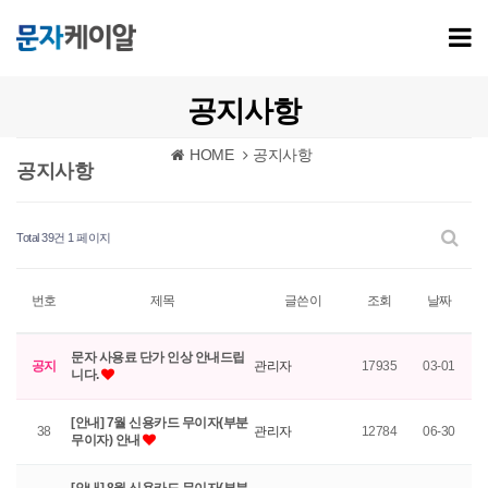
공지사항
HOME
공지사항
공지사항
Total 39건
1 페이지
번호
제목
글쓴이
조회
날짜
문자 사용료 단가 인상 안내드립
공지
관리자
17935
03-01
니다.
[안내] 7월 신용카드 무이자(부분
38
관리자
12784
06-30
무이자) 안내