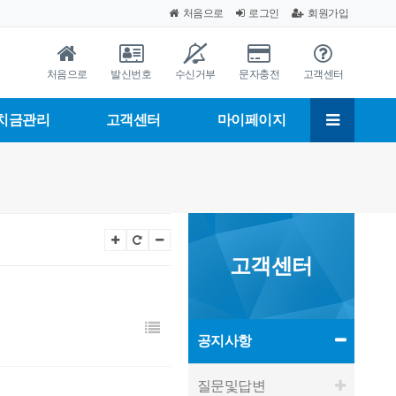
처음으로
로그인
회원가입
처음으로
발신번호
수신거부
문자충전
고객센터
치금관리
고객센터
마이페이지
고객센터
공지사항
질문및답변