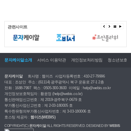
관련사이트
문자케이알소개
서비스 이용약관
개인정보처리방침
청소년보호
문자케이알
회사명 : 웹이즈
사업자등록번호 : 410-27-79996
대표 : 조성안
주소 : (61114) 광주광역시 북구 운용로 27-1 2층
전화 : 1688-7997
팩스 : 0505-300-3600
이메일 : help@webis.co.kr
개인정보보호책임자 : 황윤정 (help@webis.co.kr)
통신판매업신고번호 : 제 2019-광주북구-0679 호
부가통신사업신고번호 : 제 2-03-180005 호
특수한유형의부가통신사업자번호 : 제 3-03-180006 호
호스팅 제공자 :
웹이즈(WEBIS)
COPYRIGHT(C)
문자케이알
ALL RIGHTS RESERVED. DESIGNED BY
WEBIS